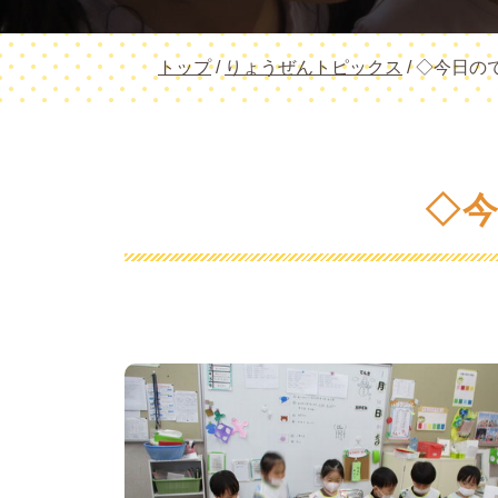
現
トップ
/
りょうぜんトピックス
/
◇今日の
在
の
位
置：
◇