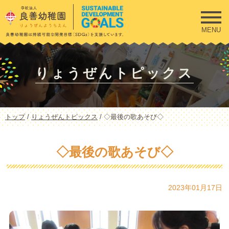
このページの本文へ
MENU
りょうぜんトピックス
現
トップ
/
りょうぜんトピックス
/
◇最後の歌あそび◇
在
の
位
◇最後の歌あそび◇
置：
2023年01月17日