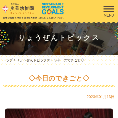
このページの本文へ
MENU
りょうぜんトピックス
現
トップ
/
りょうぜんトピックス
/
◇今日のできごと◇
在
の
位
◇今日のできごと◇
置：
2023年01月13日