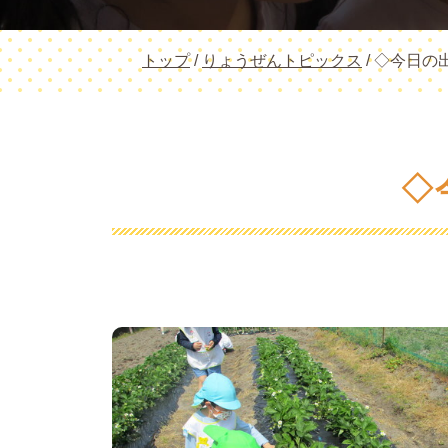
現
トップ
/
りょうぜんトピックス
/
◇今日の
在
の
位
置：
◇