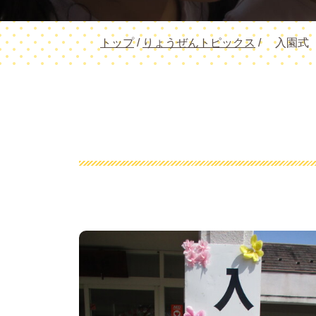
現
トップ
/
りょうぜんトピックス
/
入園式
在
の
位
置：