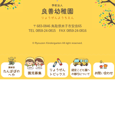
〒683-0846 鳥取県米子市安倍65
TEL 0859-24-0815 FAX 0859-24-0816
© Ryouzen Kindergarten All right reserved.