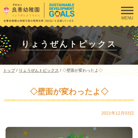
このページの本文へ
MENU
りょうぜんトピックス
現
トップ
/
りょうぜんトピックス
/
◇壁面が変わったよ◇
在
の
位
◇壁面が変わったよ◇
置：
2021年12月03日