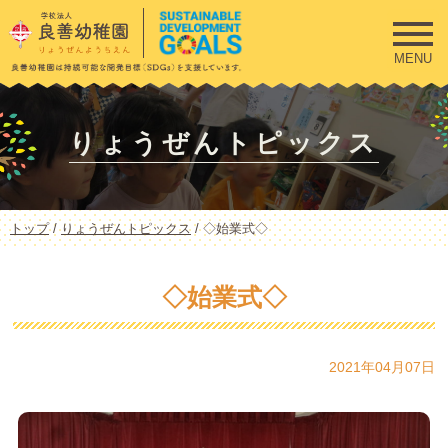
このページの本文へ
MENU
りょうぜんトピックス
現
トップ
/
りょうぜんトピックス
/
◇始業式◇
在
の
位
◇始業式◇
置：
2021年04月07日