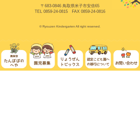
〒683-0846 鳥取県米子市安倍65
TEL 0859-24-0815 FAX 0859-24-0816
© Ryouzen Kindergarten All right reserved.