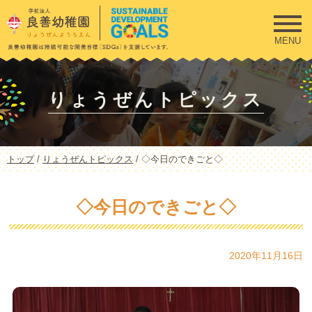
このページの本文へ
MENU
りょうぜんトピックス
現
トップ
/
りょうぜんトピックス
/
◇今日のできごと◇
在
の
位
◇今日のできごと◇
置：
2020年11月16日