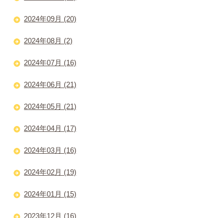
2024年09月 (20)
2024年08月 (2)
2024年07月 (16)
2024年06月 (21)
2024年05月 (21)
2024年04月 (17)
2024年03月 (16)
2024年02月 (19)
2024年01月 (15)
2023年12月 (16)