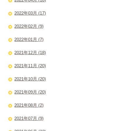
2022年03月 (17)
2022年02月 (9)
2022年01月 (7)
2021年12月 (18)
2021年11月 (20)
2021年10月 (20)
2021年09月 (20)
2021年08月 (2)
2021年07月 (9)