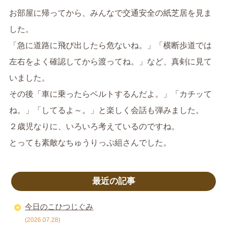
お部屋に帰ってから、みんなで交通安全の紙芝居を見ま
した。
「急に道路に飛び出したら危ないね。」「横断歩道では
左右をよく確認してから渡ってね。」など、真剣に見て
いました。
その後「車に乗ったらベルトするんだよ。」「カチッて
ね。」「してるよ～。」と楽しく会話も弾みました。
２歳児なりに、いろいろ考えているのですね。
とっても素敵なちゅうりっぷ組さんでした。
最近の記事
今日のこひつじぐみ
(2026.07.28)