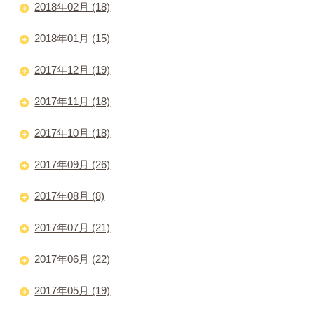
2018年02月 (18)
2018年01月 (15)
2017年12月 (19)
2017年11月 (18)
2017年10月 (18)
2017年09月 (26)
2017年08月 (8)
2017年07月 (21)
2017年06月 (22)
2017年05月 (19)