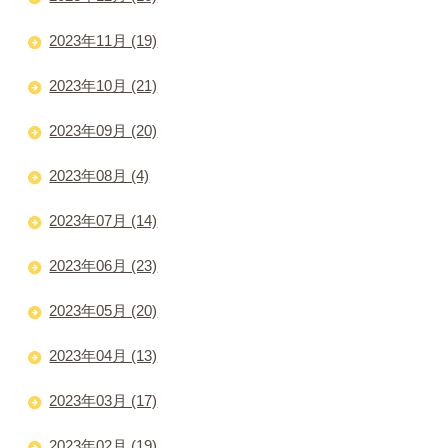
2023年11月 (19)
2023年10月 (21)
2023年09月 (20)
2023年08月 (4)
2023年07月 (14)
2023年06月 (23)
2023年05月 (20)
2023年04月 (13)
2023年03月 (17)
2023年02月 (19)