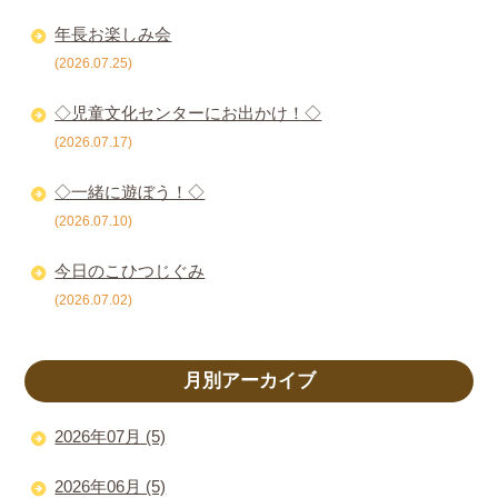
年長お楽しみ会
(2026.07.25)
◇児童文化センターにお出かけ！◇
(2026.07.17)
◇一緒に遊ぼう！◇
(2026.07.10)
今日のこひつじぐみ
(2026.07.02)
月別アーカイブ
2026年07月 (5)
2026年06月 (5)