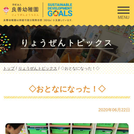
このページの本文へ
MENU
りょうぜんトピックス
現
トップ
/
りょうぜんトピックス
/
◇おとなになった！◇
在
の
位
◇おとなになった！◇
置：
2020年06月22日