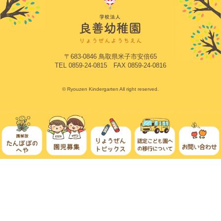
〒683-0846 鳥取県米子市安倍65
TEL 0859-24-0815 FAX 0859-24-0816
© Ryouzen Kindergarten All right reserved.