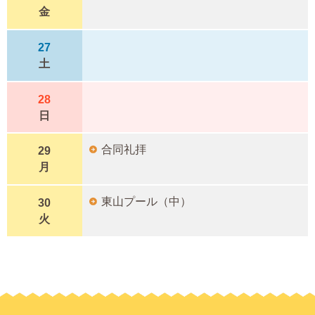
金
27
土
28
日
合同礼拝
29
月
東山プール（中）
30
火