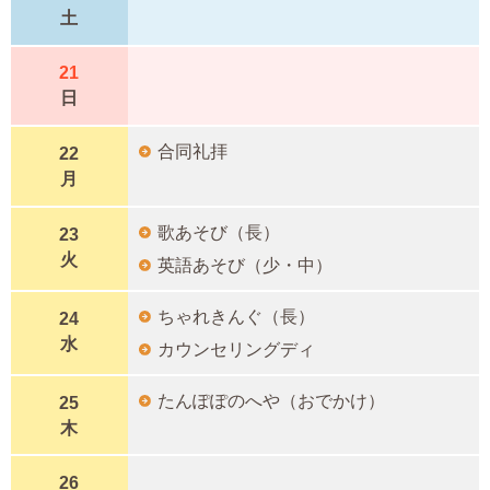
土
21
日
合同礼拝
22
月
歌あそび（長）
23
火
英語あそび（少・中）
ちゃれきんぐ（長）
24
水
カウンセリングディ
たんぽぽのへや（おでかけ）
25
木
26