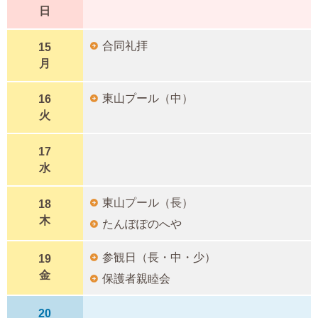
日
合同礼拝
15
月
東山プール（中）
16
火
17
水
東山プール（長）
18
木
たんぽぽのへや
参観日（長・中・少）
19
金
保護者親睦会
20