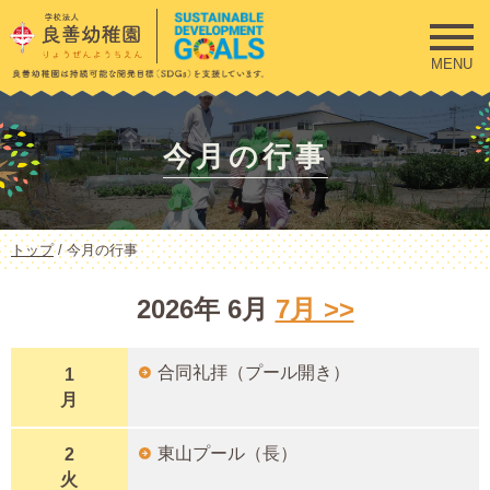
このページの本文へ
MENU
今月の行事
現
トップ
/
今月の行事
在
の
2026年 6月
7月 >>
位
置：
合同礼拝（プール開き）
1
月
東山プール（長）
2
火