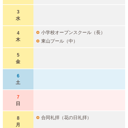
3
水
小学校オープンスクール（長）
4
木
東山プール（中）
5
金
6
土
7
日
合同礼拝（花の日礼拝）
8
月