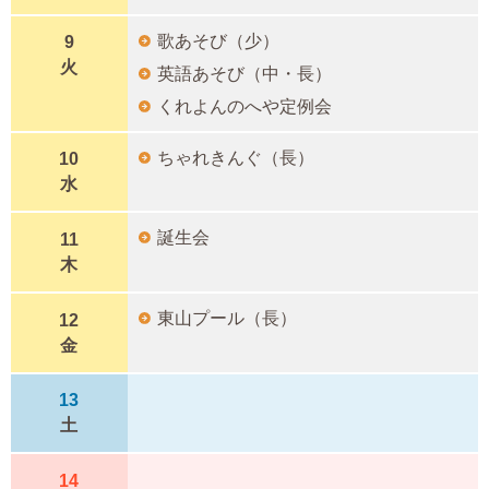
歌あそび（少）
9
火
英語あそび（中・長）
くれよんのへや定例会
ちゃれきんぐ（長）
10
水
誕生会
11
木
東山プール（長）
12
金
13
土
14