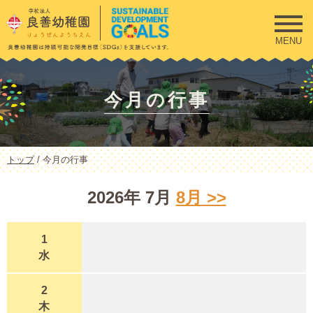
このページの本文へ
MENU
今月の行事
現
トップ
/
今月の行事
在
の
2026年 7月
8月 >>
位
置：
1
水
2
木