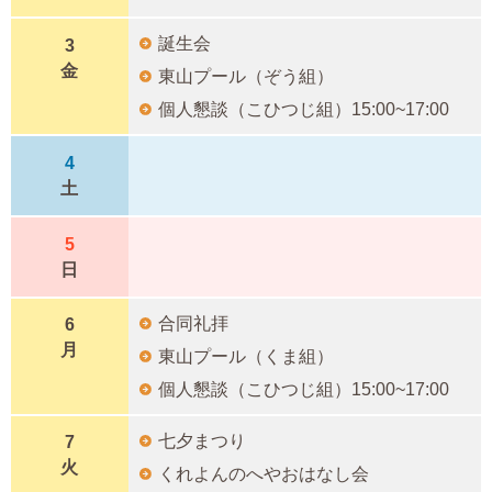
誕生会
3
金
東山プール（ぞう組）
個人懇談（こひつじ組）15:00~17:00
4
土
5
日
合同礼拝
6
月
東山プール（くま組）
個人懇談（こひつじ組）15:00~17:00
七夕まつり
7
火
くれよんのへやおはなし会