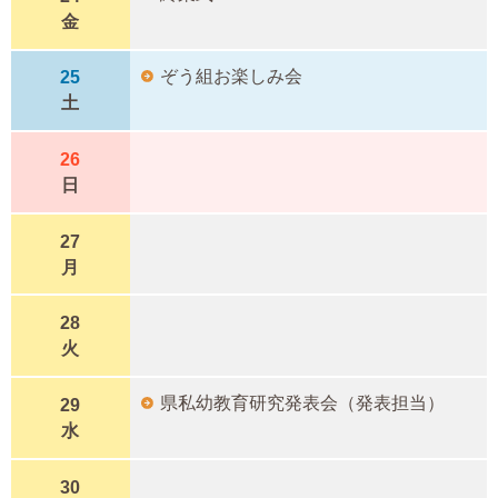
金
ぞう組お楽しみ会
25
土
26
日
27
月
28
火
県私幼教育研究発表会（発表担当）
29
水
30