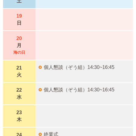
土
19
日
20
月
海の日
個人懇談（ぞう組）14:30~16:45
21
火
個人懇談（ぞう組）14:30~16:45
22
水
23
木
終業式
24